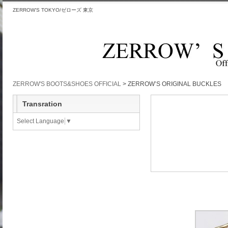
ZERROW'S TOKYO/ゼローズ 東京
ZERROW'S BOOTS&SHOES OFFICIAL
>
ZERROW’S ORIGINAL BUCKLES
Transration
Select Language
▼
ZERROW