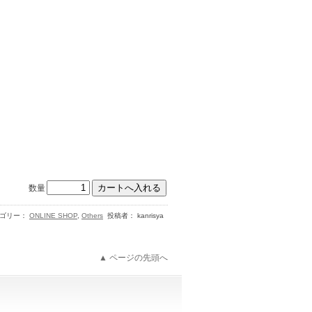
数量
テゴリー：
ONLINE SHOP
,
Others
投稿者： kanrisya
▲ ページの先頭へ