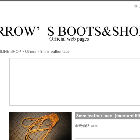
LINE SHOP
>
Others
>
3mm leather lace
3mm leather lace
3mm leather lace (mustard 50
販売価格
（税別）