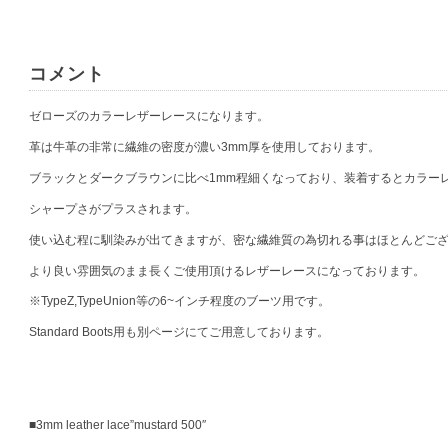
コメント
ゼローズのカラーレザーレースになります。
革は牛革の非常に繊維の密度が濃い3mm厚を使用しております。
ブラックとダークブラウンに比べ1mm程細くなっており、装着するとカラー
シャープさがプラスされます。
使い込む程に馴染みが出てきますが、密な繊維質の為切れる事はほとんどご
より良い雰囲気のまま長くご使用頂けるレザーレースになっております。
※TypeZ,TypeUnion等の6~インチ程度のブーツ用です。
Standard Boots用も別ページにてご用意しております。
■3mm leather lace”mustard 500″