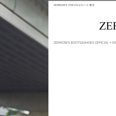
ZERROW'S TOKYO/ゼローズ 東京
ZERROW'S BOOTS&SHOES OFFICIAL
>
ON