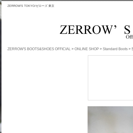
ZERROW'S TOKYO/ゼローズ 東京
ZERROW'S BOOTS&SHOES OFFICIAL
>
ONLINE SHOP
>
Standard Boots
>
Standar