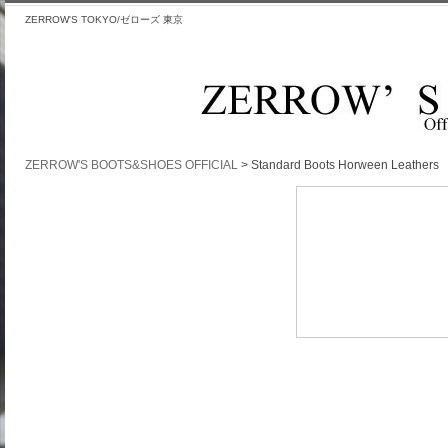
ZERROW'S TOKYO/ゼローズ 東京
ZERROW'S BOOTS&SHOES OFFICIAL
>
Standard Boots Horween Leathers
Standar